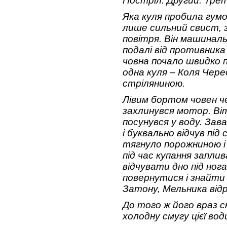
Постріл. Другий. Трет
Яка куля пробила гумо
лише сильний свист, з
повітря. Він машинал
подалі від противника
човна почало швидко 
одна куля – Коля Чере
стріляниною.
Лівим бортом човен ч
захлинувся мотор. Віт
посунувся у воду. Зав
і буквально відчув під
тягнуло порожниною і
під час купання запли
відчувати дно під ног
повернутися і знайти 
Затону, Мельника відр
До того ж його враз с
холодну смугу цієї вод