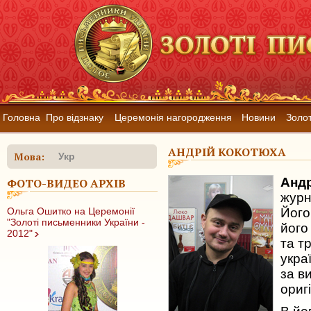
Головна
Про відзнаку
Церемонія нагородження
Новини
Золот
АНДРІЙ КОКОТЮХА
Мова:
Укр
Андр
ФОТО-ВИДЕО АРХІВ
журн
Ольга Ошитко на Церемонії
Його
"Золоті письменники України -
його
2012"
та т
укра
за в
ориг