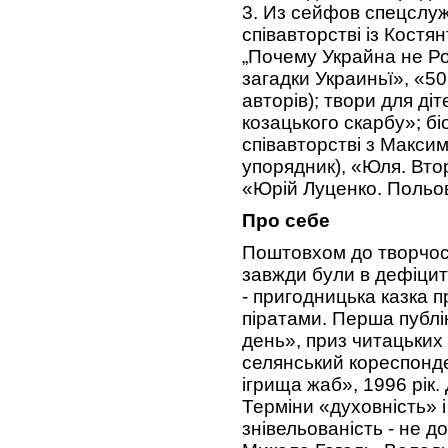
3. Из сейфов спецслу
співавторстві із Костя
„Почему Украйна не Ро
загадки Украиньї», «50
авторів); твори для діт
козацького скарбу»; бі
співавторстві з Макси
упорядник), «Юля. Вто
«Юрій Луценко. Польо
Про себе
Поштовхом до творчост
завжди були в дефіциті
- пригодницька казка п
піратами. Перша публік
день», приз читацьких
селянський кореспонд
ігрища жаб», 1996 рік.
Терміни «духовність» і
знівельованість - не д