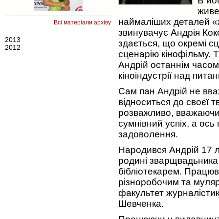
В йог
живе
наймаліших деталей «ж
Всі матеріали архіву
звинувачує Андрія Коко
2013
здається, що окремі с
2012
сценарію кінофільму. 
Андрій останнім часом
кіноіндустрії над питан
Сам пан Андрій не вв
відноситься до своєї т
розважливо, вважаючи
сумнівний успіх, а ос
задоволення.
Народився Андрій 17 ли
родині зварщвадьника 
бібліотекарем. Працюв
різноробочим та муляр
факультет журналістики
Шевченка.