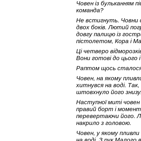
Човен із бульканням п
команда?
Не встигнуть. Човни 
двох боків. Лютий по
довгу палицю із гост
пістолетом, Кора і М
Ці четверо відморозк
Вони готові до цього і
Раптом щось сталося
Човен, на якому пливл
хитнувся на воді. Так
штовхнуло його знизу
Наступної миті човен
правий борт і момента
перевертаючи його. Л
накрило з головою.
Човен, у якому пливли 
на воді. З рук Малого 