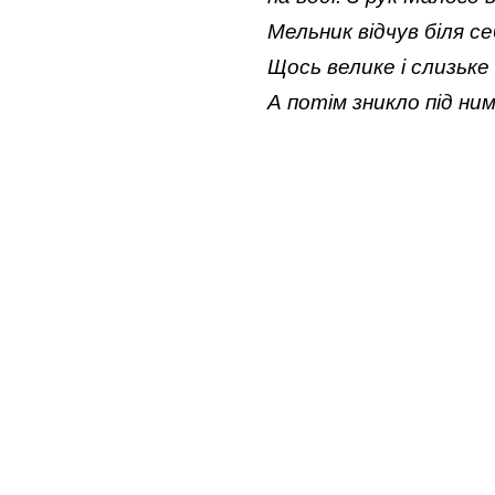
Мельник відчув біля се
Щось велике і слизьке
А потім зникло під ним