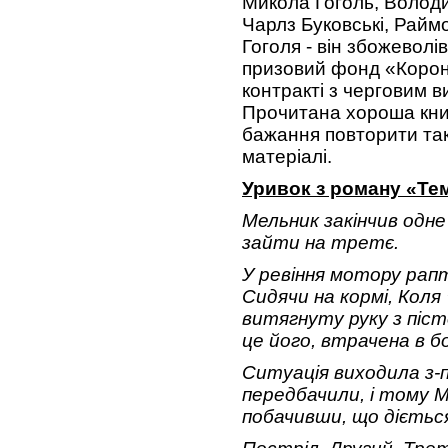
Микола Гоголь, Володи
Чарлз Буковські, Раймо
Гоголя - він збожевол
призовий фонд «Корона
контракті з черговим 
Прочитана хороша книг
бажання повторити таке
матеріалі.
Уривок з роману «Те
Мельник закінчив одне
зайти на третє.
У ревіння мотору рапт
Сидячи на кормі, Кол
витягнуту руку з піс
це його, втрачена в б
Ситуація виходила з-п
передбачили, і тому М
побачивши, що діється