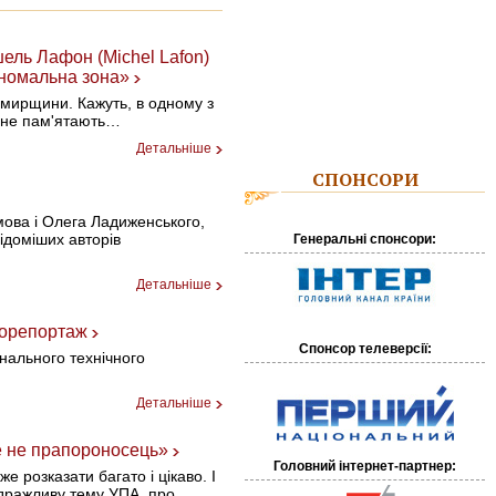
ель Лафон (Michel Lafon)
Аномальна зона»
омирщини. Кажуть, в одному з
о не пам'ятають…
Детальніше
СПОНСОРИ
мова і Олега Ладиженського,
ідоміших авторів
Генеральні спонсори:
Детальніше
еорепортаж
Спонсор телеверсії:
онального технічного
Детальніше
Це не прапороносець»
Головний iнтернет-партнер:
 розказати багато і цікаво. І
і дражливу тему УПА, про