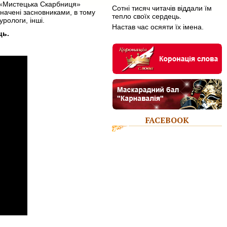
БФ «Мистецька Скарбниця»
Сотні тисяч читачів віддали їм
значені засновниками, в тому
тепло своїх сердець.
урологи, інші.
Настав час осяяти їх імена.
ць.
FACEBOOK