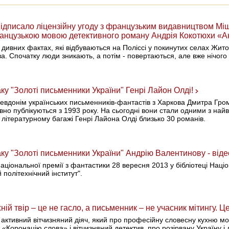
ідписало ліцензійну угоду з французьким видавництвом Міш
ранцузькою мовою детективного роману Андрія Кокотюхи «
ивних фактах, які відбуваються на Поліссі у покинутих селах Жит
а. Спочатку люди зникають, а потім - повертаються, але вже нічог
ку "Золоті письменники України" Генрі Лайон Олді!
евдонім українських письменників-фантастів з Харкова Дмитра Гро
вно публікуються з 1993 року. На сьогодні вони стали одними з найв
 літературному багажі Генрі Лайона Олді близько 30 романів.
аку "Золоті письменники України" Андрію Валентинову - від
аціональної премії з фантастики 28 вересня 2013 у бібліотеці Наці
 політехнічний інститут".
 твір – це не гасло, а письменник – не учасник мітингу. 
активний вітчизняний діяч, який про професійну словесну кухню може
о «Коронацію слова» і вітчизняний детектив, про розірвану Україну 