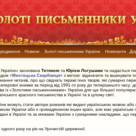
ородження
Новини
Золоті письменники України
Номінанти
До
 України» заснована
Тетяною
та
Юрієм Логушами
та надається п
ондом
«Мистецька Скарбниця»
з метою: відзначити та вшанувати ти
ання читачів, про що свідчать тиражі їхніх творів, які сумарно пе
аперової книжки за період від 1991-го року до теперішнього часу; д
тва із «Золотими письменниками» України для ще більшої популяризац
їнського красного письменства в Україні та в цілому світі.
и можуть стати автори романів які видані українською мовою або 
ином України або є громадянином інших країн, але має українське
идані в Україні та за межами України з сумарними накладами, що п
 одного разу на рік на Урочистій церемонії.