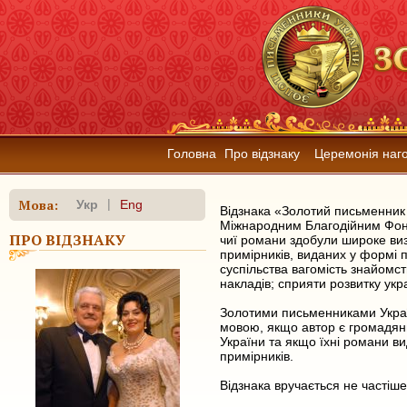
Головна
Про відзнаку
Церемонія наг
Мова:
|
Укр
Eng
Відзнака «Золотий письменник
Міжнародним Благодійним Ф
ПРО ВІДЗНАКУ
чиї романи здобули широке визн
примірників, виданих у формі п
суспільства вагомість знайомс
накладів; сприяти розвитку укра
Золотими письменниками Україн
мовою, якщо автор є громадян
України та якщо їхні романи в
примірників.
Відзнака вручається не частіше