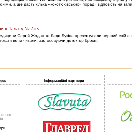
доніми, а ще дасть кілька «кокотюхівських» порад і відповість на зап
ли «Палату № 7»
медицини Сергій Жадан та Лада Лузіна презентували перший свій сп
тексти вони читали, застосовуючи детектор брехні.
ори:
Інформаційні партнери
ери