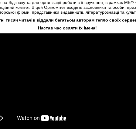
в на Відзнаку та для організації роботи з її вручення, в рамках М
ційний комітет. В цей Оргкомітет входять засновники та особи, при
торської фірми, представники видавництв, літературознавці та культ
ні тисяч читачів віддали багатьом авторам тепло своїх серде
Настав час осяяти їх імена!