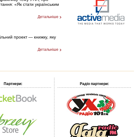
итання: «Як стати українським
Детальніше
ільний проект — книжку, яку
Детальніше
Партнери:
Радіо партнери: