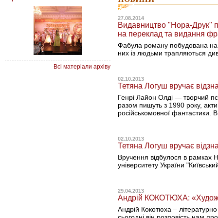
27.08.2014
Видавництво "Нора-Друк" п
на переклад та видання ф
Фабула роману побудована на д
них із людьми трапляються див
Всі матеріали архіву
02.10.2013
Тетяна Логуш вручає відзна
Генрі Лайон Олді — творчий пс
разом пишуть з 1990 року, акти
російськомовної фантастики. В
02.10.2013
Тетяна Логуш вручає відзн
Вручення відбулося в рамках Н
університету України "Київський
29.04.2013
Андрій КОКОТЮХА: «Художній
Андрій Кокотюха – літературно 
сьогодні він розповість нам пр