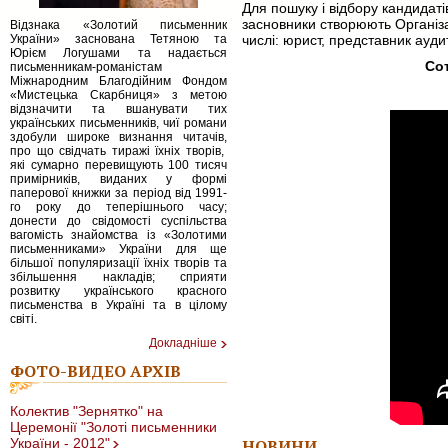
Для пошуку і відбору кандидаті
засновники створюють Організа
Відзнака «Золотий письменник
України» заснована Тетяною та
числі: юрист, представник ауди
Юрієм Логушами та надається
Сот
письменникам-романістам
Міжнародним Благодійним Фондом
«Мистецька Скарбниця» з метою
відзначити та вшанувати тих
українських письменників, чиї романи
здобули широке визнання читачів,
про що свідчать тиражі їхніх творів,
які сумарно перевищують 100 тисяч
примірників, виданих у формі
паперової книжки за період від 1991-
го року до теперішнього часу;
донести до свідомості суспільства
вагомість знайомства із «Золотими
письменниками» України для ще
більшої популяризації їхніх творів та
збільшення накладів; сприяти
розвитку українського красного
письменства в Україні та в цілому
світі.
Докладнiше
ФОТО-ВИДЕО АРХІВ
Колектив "Зернятко" на
Церемонії "Золоті письменники
України - 2012"
НОВИНИ