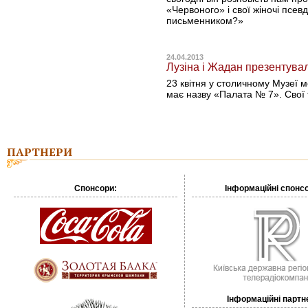
«Червоного» і свої жіночі псев
письменником?»
24.04.2013
Лузіна і Жадан презентува
23 квітня у столичному Музеї 
має назву «Палата № 7». Свої 
ПАРТНЕРИ
Спонсори:
Інформаційні спонс
Інформаційні партн