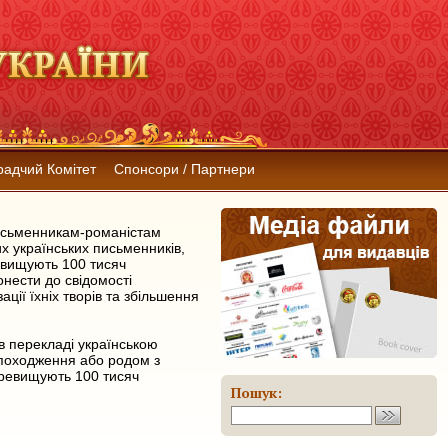
радчий Комітет
Спонсори / Партнери
исьменникам-романістам
х українських письменників,
ревищують 100 тисяч
онести до свідомості
ії їхніх творів та збільшення
в перекладі українською
 походження або родом з
еревищують 100 тисяч
Пошук: